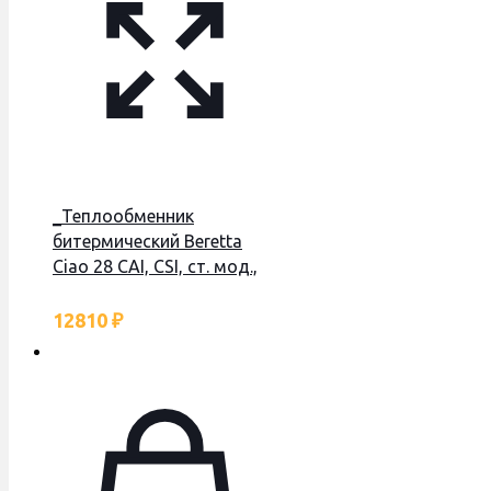
_Теплообменник
битермический Beretta
Ciao 28 CAI, CSI, ст. мод.,
резьба, R10023661
12810
₽