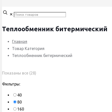
✕
Теплообменник битермический
Главная
Товар Категория
Теплообменник битермический
Сортировка:
Показаны все (28)
по
Фильтры:
популярности
40
80
160