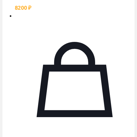
8200
₽