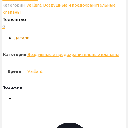
Категории:
Vaillant
,
Воздушные и предохранительные
сбросной
клапаны
3
Поделиться
бар
0
Vaillant
Turbomax
Детали
Pro,
Plus,
Категория
Воздушные и предохранительные клапаны
Atmomax,
пластик,
190732
Бренд
Vaillant
Похожие