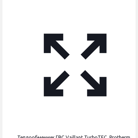
_Теплообменник ГВС Vaillant TurboTEC, Protherm