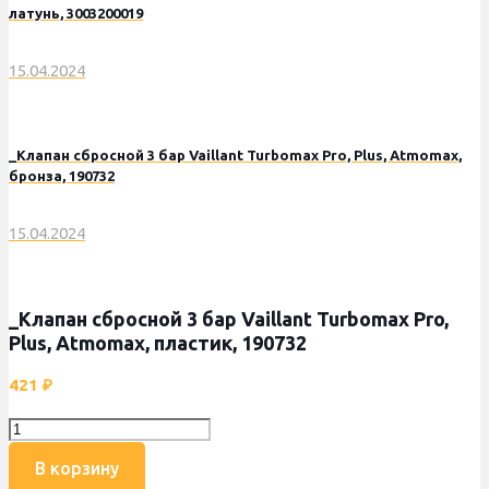
латунь, 3003200019
15.04.2024
_Клапан сбросной 3 бар Vaillant Turbomax Pro, Plus, Atmomax,
бронза, 190732
15.04.2024
_Клапан сбросной 3 бар Vaillant Turbomax Pro,
Plus, Atmomax, пластик, 190732
421
₽
Количество
товара
В корзину
_Клапан