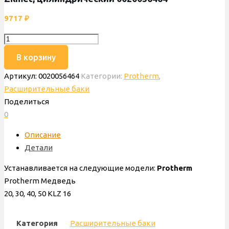
9717
₽
Количество
товара
В корзину
Бак
Артикул:
0020056464
Категории:
Protherm
,
расширительный
Расширительные баки
Protherm
Поделиться
KLZ,
0
3,9
л,
Описание
8
Детали
bar,
Zilmet,
Устанавливается на следующие модели:
Protherm
цилиндрический
Protherm Медведь
0020056464
20, 30, 40, 50 KLZ 16
Категория
Расширительные баки