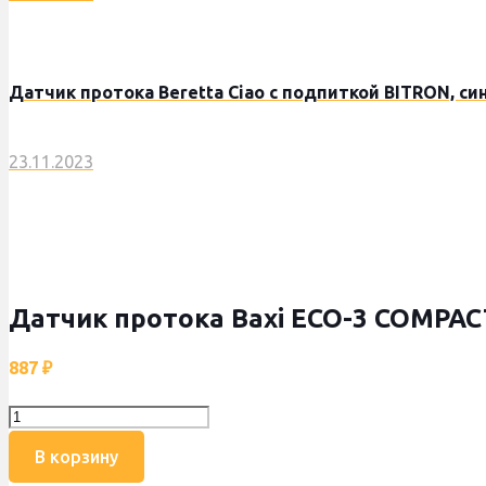
Датчик протока Beretta Ciao с подпиткой BITRON, син
23.11.2023
Датчик протока Baxi ECO-3 COMPACT, 
887
₽
Количество
товара
В корзину
Датчик