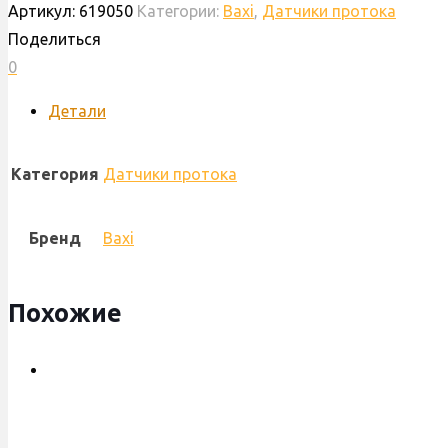
Артикул:
619050
Категории:
Baxi
,
Датчики протока
протока
Поделиться
Baxi
0
ECO-
3
Детали
COMPACT,
Ariston
Категория
Датчики протока
Microgenus,
Initia,
Бренд
Baxi
с
пружиной,
65100541,
Похожие
619050