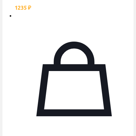
1235
₽