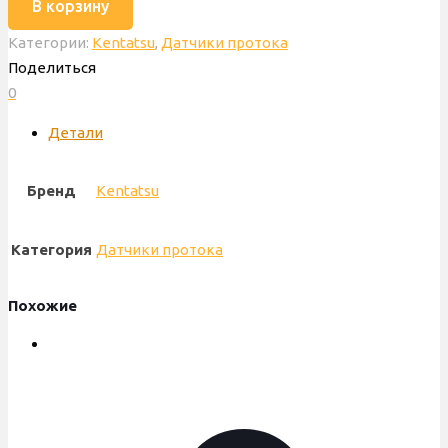
В корзину
Датчик
Категории:
Kentatsu
,
Датчики протока
протока
Поделиться
Kentatsu
0
Nobby
Balance,
Детали
с
датчиком
Бренд
Kentatsu
Холла,
аналог,
12927600A00171
Категория
Датчики протока
Похожие