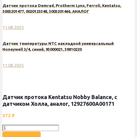
Датчик протока Demrad, Protherm Lynx, Ferroli, Kentatsu,
3003201477, 0020123548, 3003201466, АНАЛОГ
11.08.2025
Датчик температуры NTC накладной универсальный
Honeywell 3/4, синий, 95000021, 39810220
11.08.2025
Датчик протока Kentatsu Nobby Balance, с
датчиком Холла, аналог, 12927600A00171
372
₽
Количество
товара