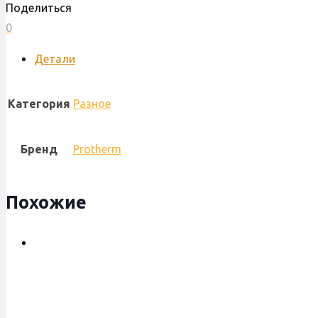
Поделиться
снятия
0
сбросного
клапана
Детали
Protherm
Lynx
Категория
Разное
Бренд
Protherm
Похожие