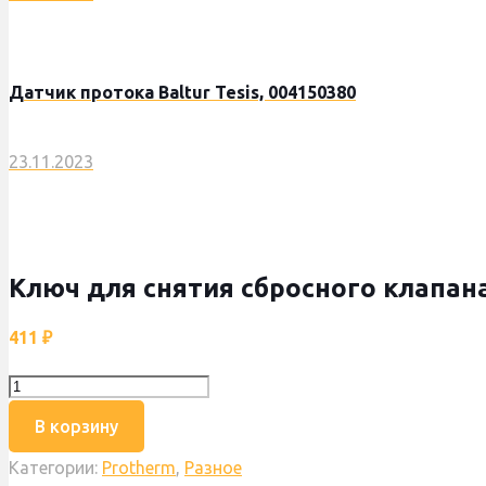
Датчик протока Baltur Tesis, 004150380
23.11.2023
Ключ для снятия сбросного клапана
411
₽
Количество
товара
В корзину
Ключ
Категории:
Protherm
,
Разное
для