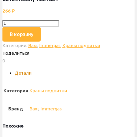
266
₽
Количество
товара
В корзину
Кран
Категории:
Baxi
,
Immergas
,
Краны подпитки
подпитки
Поделиться
AEG,
0
Baxi,
Immergas,
Детали
Italtherm,
6610410007,
Категория
Краны подпитки
1.021831
Бренд
Baxi
,
Immergas
Похожие