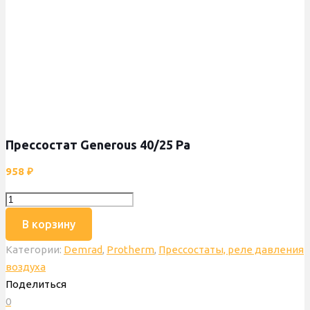
Прессостат Generous 40/25 Pa
958
₽
Количество
товара
В корзину
Прессостат
Категории:
Demrad
,
Protherm
,
Прессостаты, реле давления
Generous
воздуха
40/25
Поделиться
Pa
0