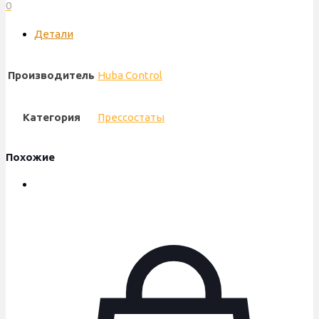
0
195/180
Pa,
Детали
60010616
Производитель
Huba Control
Категория
Прессостаты
Похожие