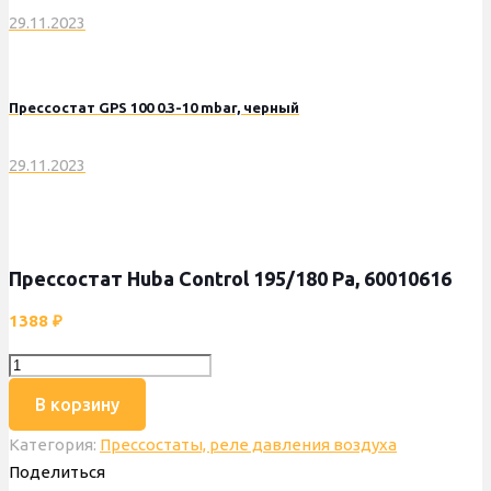
29.11.2023
Прессостат GPS 100 0.3-10 mbar, черный
29.11.2023
Прессостат Huba Control 195/180 Pa, 60010616
1388
₽
Количество
товара
В корзину
Прессостат
Категория:
Прессостаты, реле давления воздуха
Huba
Поделиться
Control