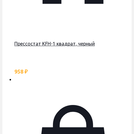
Прессостат KFH-1 квадрат, черный
958
₽