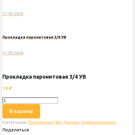
21.05.2026
Прокладка паронитовая 3/8 УВ
21.05.2026
Прокладка паронитовая 3/4 УВ
12
₽
Количество
товара
В корзину
Прокладка
Категории:
Прокладки ГВС
,
Разное
,
Универсальные
паронитовая
Поделиться
3/4