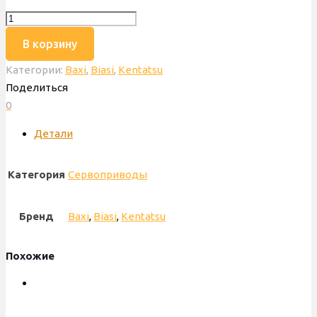
Количество
товара
В корзину
Сервопривод
Категории:
Baxi
,
Biasi
,
Kentatsu
Baxi,
Поделиться
Biasi,
0
Quantum,
Kentatsu,
Детали
Generous
220
Категория
Сервоприводы
V,
аналог
Elbi
Бренд
Baxi
,
Biasi
,
Kentatsu
220
V,
Похожие
220-
240
V