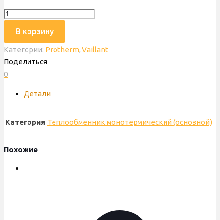
Количество
товара
В корзину
_Теплообменник
Категории:
Protherm
,
Vaillant
основной
Поделиться
Vaillant
0
Turbotec
24
Детали
кВт,
Protherm
Категория
Теплообменник монотермический (основной)
Panther,
290
мм,
Похожие
аналог,
0020142420