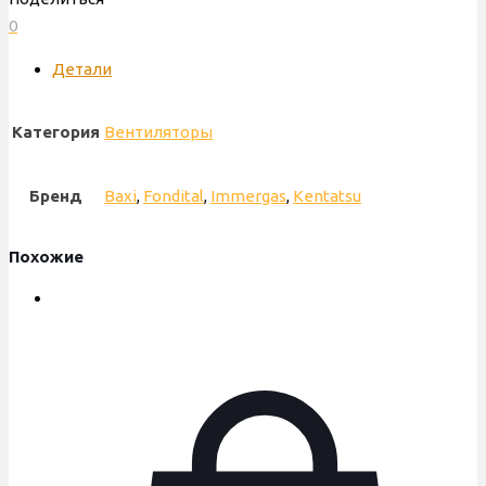
0
Kentatsu,
Baxi
Детали
Eco
Classic,
Категория
Вентиляторы
Eco
5,
37
Бренд
Baxi
,
Fondital
,
Immergas
,
Kentatsu
W,
SIT
Похожие
LN2,
63111300821P