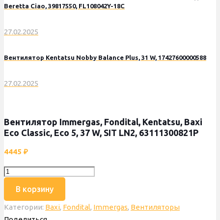
Beretta Ciao, 39817550, FL108042Y-18С
27.02.2025
Вентилятор Kentatsu Nobby Balance Plus, 31 W, 17427600000588
27.02.2025
Вентилятор Immergas, Fondital, Kentatsu, Baxi
Eco Classic, Eco 5, 37 W, SIT LN2, 63111300821P
4445
₽
Количество
товара
В корзину
Вентилятор
Категории:
Baxi
,
Fondital
,
Immergas
,
Вентиляторы
Immergas,
Поделиться
Fondital,