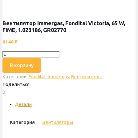
Вентилятор Immergas, Fondital Victoria, 65 W,
FIME, 1.023186, GR02770
6140
₽
Количество
товара
В корзину
Вентилятор
Категории:
Fondital
,
Immergas
,
Вентиляторы
Immergas,
Поделиться
Fondital
0
Victoria,
65
Детали
W,
FIME,
Категория
Вентиляторы
1.023186,
GR02770