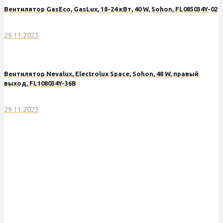
Вентилятор GasEco, GasLux, 18-24 кВт, 40 W, Sohon, FL085034Y-02
29.11.2023
Вентилятор Nevalux, Electrolux Space, Sohon, 48 W, правый
выход, FL108034Y-36B
29.11.2023