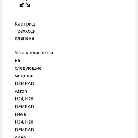
Картридж
трехходового
клапана
Demrad,
Kentatsu,
Устанавливается
Хайтек,
на
Viessmann,
следующие
220 v,
модели:
Pakkens,
DEMRAD
0189181
Atron
H24, H28
DEMRAD
Neva
H24, H28
DEMRAD
Aden