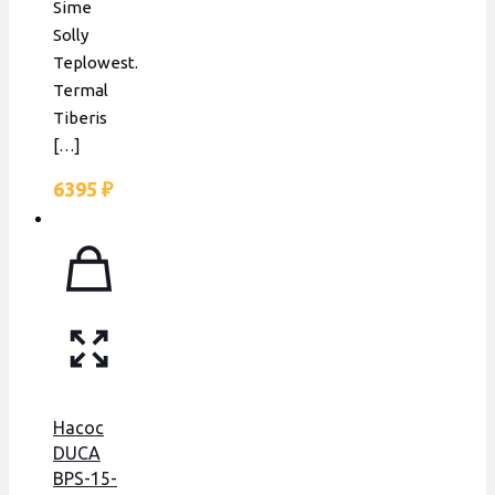
Sime
Solly
Teplowest.
Termal
Tiberis
[…]
6395
₽
Насос
DUCA
BPS-15-