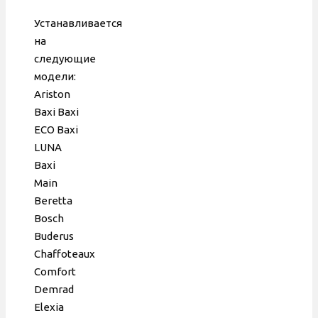
5D,
аналог
Устанавливается
GRUNDFOS
на
15-50,
следующие
95 W
модели:
Ariston
Baxi Baxi
ECO Baxi
LUNA
Baxi
Main
Berettа
Bosch
Buderus
Chaffoteaux
Comfort
Demrad
Elexia