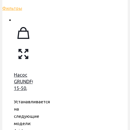
Фильтры
Насос
GRUNDFOS
15-50,
75 W, с
пластиковой
Устанавливается
гидрогруппой,
на
59765003
следующие
модели: