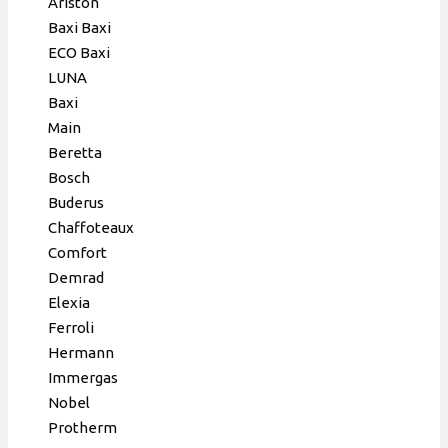
Ariston
Baxi Baxi
ECO Baxi
LUNA
Baxi
Main
Berettа
Bosch
Buderus
Chaffoteaux
Comfort
Demrad
Elexia
Ferroli
Hermann
Immergas
Nobel
Protherm