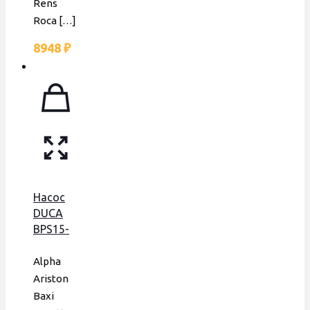
Rens
Roca
[…]
8948
₽
Насос
DUCA
BPS15-
6D,
аналог
Alpha
GRUNDFOS
Ariston
15-60,
Baxi
105 W