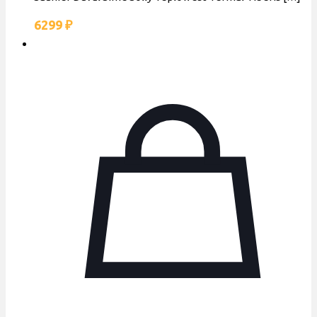
6299
₽