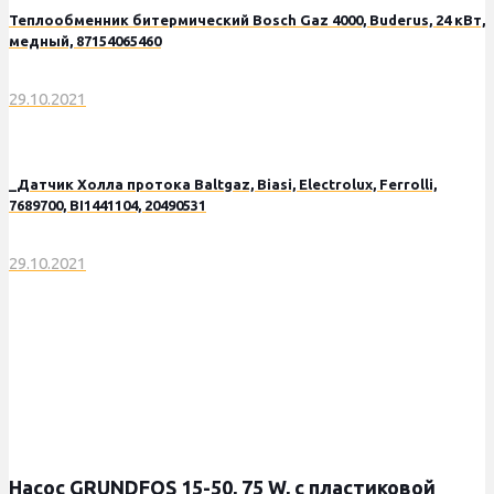
Теплообменник битермический Bosch Gaz 4000, Buderus, 24 кВт,
медный, 87154065460
29.10.2021
_Датчик Холла протока Baltgaz, Biasi, Electrolux, Ferrolli,
7689700, BI1441104, 20490531
29.10.2021
Насос GRUNDFOS 15-50, 75 W, с пластиковой