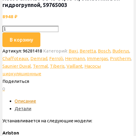
гидрогруппой, 59765003
8948
₽
Количество
товара
В корзину
Насос
Артикул:
96281418
Категорий:
Baxi
,
Beretta
,
Bosch
,
Buderus
,
GRUNDFOS
Chaffoteaux
,
Demrad
,
Ferroli
,
Hermann
,
Immergas
,
Protherm
,
15-
Saunier Duval
,
Termal
,
Tiberis
,
Vaillant
,
Насосы
50,
циркуляционные
75
Поделиться
W,
0
с
пластиковой
Описание
гидрогруппой,
Детали
59765003
Устанавливается на следующие модели:
Ariston