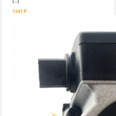
[…]
1341
₽