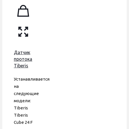
Датчик
протока
Tiberis
Cube
24F, для
Устанавливается
пластиковой
на
гидрогруппы,
следующие
306225001
модели:
Tiberis
Tiberis
Cube 24 F