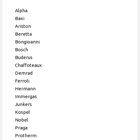
110 W, с
пластиковой
Alpha
гидрогруппой,
Baxi
20025205,
Ariston
99435621
Beretta
Bongioanni
Bosch
Buderus
Chaffoteaux
Demrad
Ferroli
Hermann
Immergas
Junkers
Kospel
Nobel
Praga
Protherm