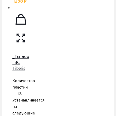
1238
₽
_Теплообменник
ГВС
Tiberis
Cube 24
148 мм,
Количество
12 пл.,
пластин
Leberg
— 12.
(крест
Устанавливается
на
на
крест),
следующие