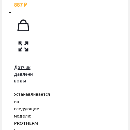
887
₽
Датчик
давления
воды
Protherm
Рысь
Устанавливается
Lynx
на
24/28,
следующие
Vaillant,
модели:
BITRON,
PROTHERM
0020118696,