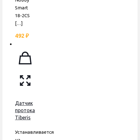
Smart
18-2CS
[…]
492
₽
Датчик
протока
Tiberis
Cube
24F,
Устанавливается
латунная
на