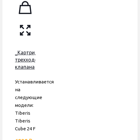
_Картридж
трехходового
клапана
Tiberis
Cube
Устанавливается
24F, для
на
пластиковой
следующие
гидрогруппы,
модели:
306221113
Tiberis
Tiberis
Cube 24 F