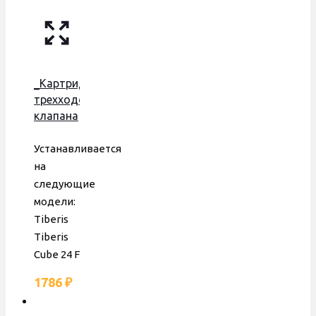
_Картридж
трехходового
клапана
Tiberis
Cube
Устанавливается
24F,
на
бронзовая
следующие
группа,
модели:
латунный,
Tiberis
30630500100604
Tiberis
Cube 24 F
1786
₽