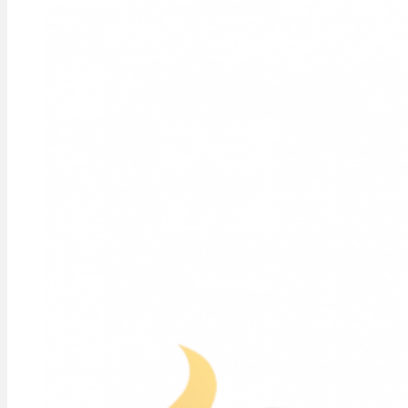
Tiberis,
549000007