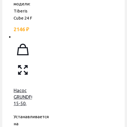
аналог,
модели:
30631400300112
Tiberis
Cube 24 F
2146
₽
Насос
GRUNDFOS
15-50,
75 W, с
пластиковой
Устанавливается
гидрогруппой,
на