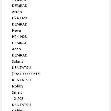
Pakkens,
DEMRAD
0189181
Atron
H24, H28
DEMRAD
Neva
H24, H28
DEMRAD
Aden
DEMRAD
Solaris
KENTATSU
(792.1000000616)
KENTATSU
Nobby
Smart
12-2CS
KENTATSU
Nobby