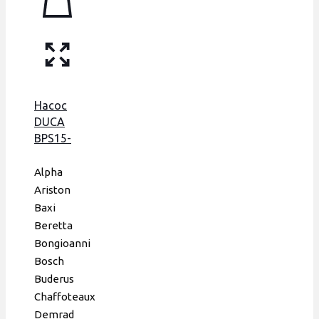
(крест
на
крест),
Hrale
Насос
DUCA
BPS15-
6D,
аналог
Alpha
GRUNDFOS
Ariston
15-60,
Baxi
105 W
Beretta
Bongioanni
Bosch
Buderus
Chaffoteaux
Demrad