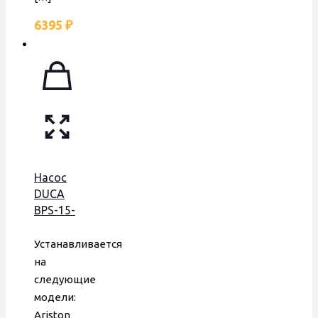
6395
₽
Насос
DUCA
BPS-15-
5D,
аналог
Устанавливается
GRUNDFOS
на
15-50,
следующие
95 W
модели:
Ariston