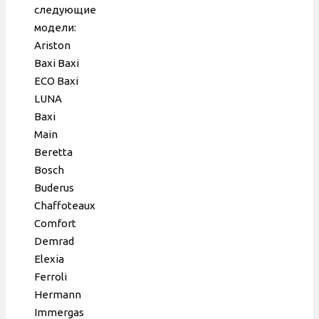
59765003
следующие
модели:
Ariston
Baxi Baxi
ECO Baxi
LUNA
Baxi
Main
Berettа
Bosch
Buderus
Chaffoteaux
Comfort
Demrad
Elexia
Ferroli
Hermann
Immergas