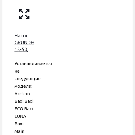
Насос
GRUNDFOS
15-50,
75 W, с
пластиковой
Устанавливается
гидрогруппой,
на
59765003
следующие
модели:
Ariston
Baxi Baxi
ECO Baxi
LUNA
Baxi
Main