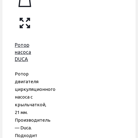
Ротор
насоса
DUCA
Wilo KSL
15/5-3,
Ротор
82 Вт, D
двигателя
внутр.
циркуляционного
21 мм,
насоса с
втулка
крыльчаткой,
35 мм
21 мм.
Производитель
— Duca.
Подходит