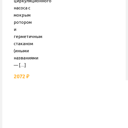
циркуляционного
насоса с
мокрым
ротором
и
герметичным
стаканом
(иными
названиями
—
[…]
2072
₽