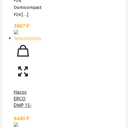
F24,
Domicompact
F24
[…]
3867
₽
Насос
ERCO
DWP 15-
50-F, по
6440
₽
часовой,
95 W,