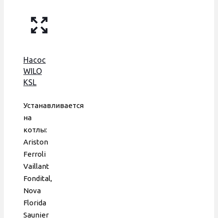
Насос
WILO
KSL
15/6-3С,
аналог
Устанавливается
82 W,
на
без
котлы:
гидрогруппы
Ariston
Ferroli
Vaillant
Fondital,
Nova
Florida
Saunier