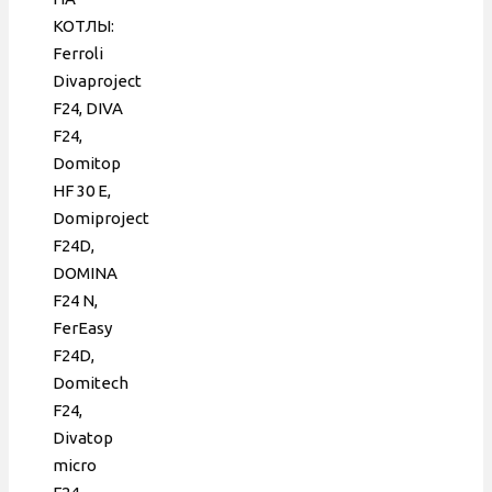
для
КОТЛЫ:
Beretta
Ferroli
Ciao,
Divaproject
39817550,
F24, DIVA
FL108042Y-
F24,
18С
Domitop
HF 30 Е,
Domiproject
F24D,
DOMINA
F24 N,
FerEasy
F24D,
Domitech
F24,
Divatop
micro