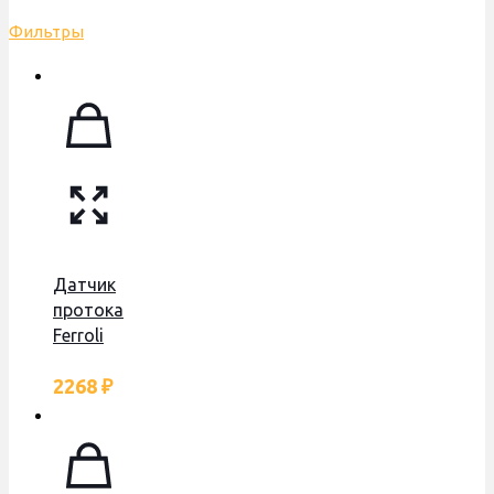
Фильтры
Датчик
протока
Ferroli
Fortuna
2268
₽
Pro F,
Fortuna
Special
F,
398000270