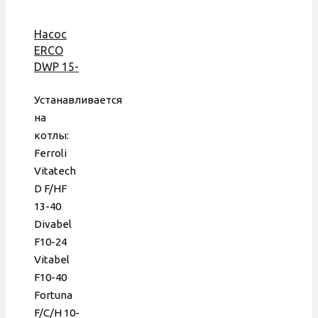
Насос
ERCO
DWP 15-
50-F, по
часовой,
Устанавливается
95 W, с
на
гидрогруппой,
котлы:
Koreastar,
Ferroli
Ferroli
Vitatech
D F/HF
13-40
Divabel
F10-24
Vitabel
F10-40
Fortuna
F/C/H 10-