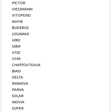
148 мм,
PICTOR
12 пл.,
VIESSMANN
GIDEX
VITOPEND
Италия
WH1B
BUDERUS
LOGAMAX
U002
U004
U102
U104
CHAFFOUTEAUX
BIASI
DELTA
RINNOVA
PARVA
SOLAR
INOVIA
SUPER