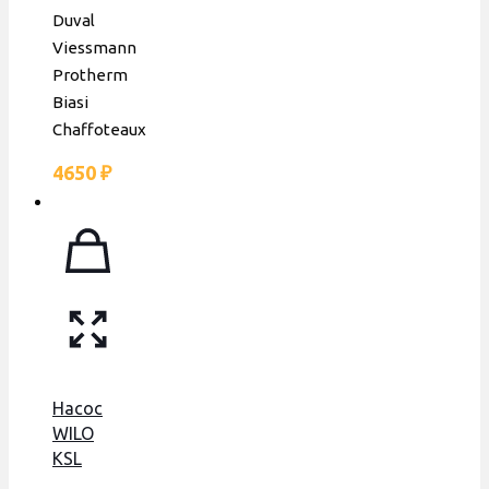
Duval
Viessmann
Protherm
Biasi
Chaffoteaux
4650
₽
Насос
WILO
KSL
15/7-3C,