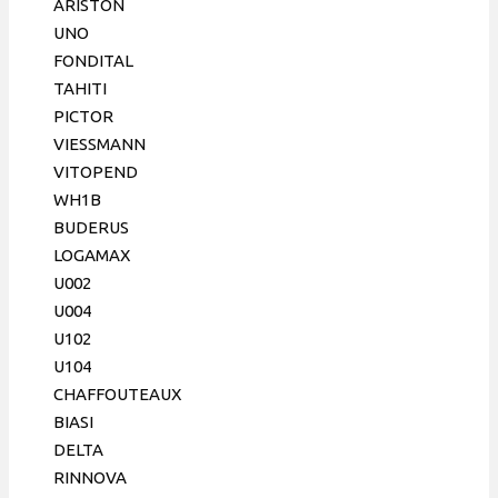
Beretta,
ARISTON
Electrolux,
UNO
Ferroli,
FONDITAL
Fondital,
TAHITI
148 мм,
PICTOR
12 пл,
VIESSMANN
Onaysan
VITOPEND
WH1B
BUDERUS
LOGAMAX
U002
U004
U102
U104
CHAFFOUTEAUX
BIASI
DELTA
RINNOVA