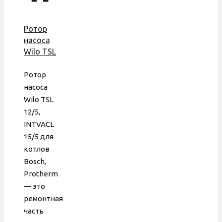
Ротор
насоса
Wilo TSL
12/5,
INTVACL
Ротор
15/5,
насоса
Bosch,
Wilo TSL
Protherm,
12/5,
D внутр.
INTVACL
21 мм,
15/5 для
втулка
котлов
35 мм,
Bosch,
DUCA
Protherm
— это
ремонтная
часть