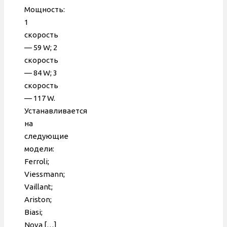
аналог,
Мощность:
без
1
гидрогруппы,
скорость
117 W
— 59 W; 2
скорость
— 84 W; 3
скорость
— 117 W.
Устанавливается
на
следующие
модели:
Ferroli;
Viessmann;
Vaillant;
Ariston;
Biasi;
Nova
[…]