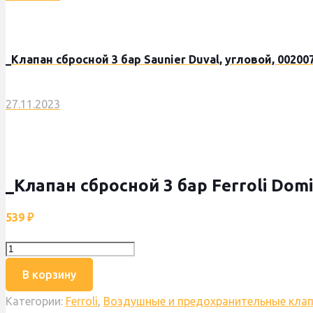
_Клапан сбросной 3 бар Saunier Duval, угловой, 00200
27.11.2023
_Клапан сбросной 3 бар Ferroli Domi
539
₽
Количество
товара
В корзину
_Клапан
Категории:
Ferroli
,
Воздушные и предохранительные кла
сбросной