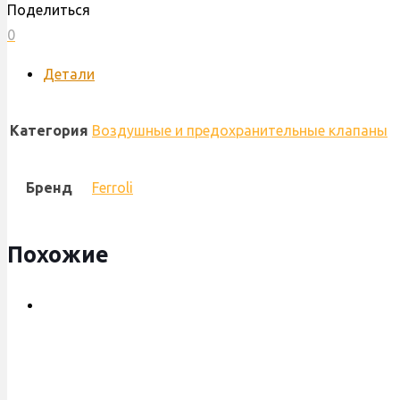
Поделиться
3
0
бар
Ferroli
Детали
Domitop,
Domina,
Категория
Воздушные и предохранительные клапаны
New
Elit,
Бренд
Ferroli
39809740
Похожие