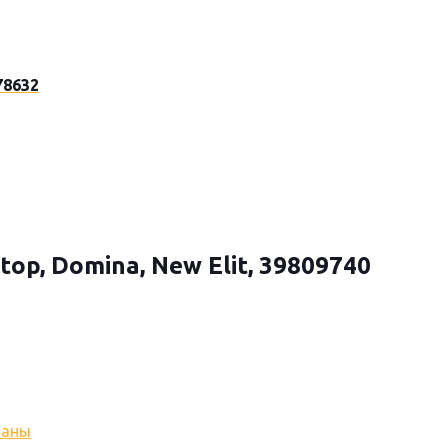
78632
top, Domina, New Elit, 39809740
паны