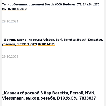
Теплообменник основной Bosch 6000, Buderus 072, 24 кВт, 270
мм, 87186439830
29.10.2021
_Датчик давления воды Ariston, Baxi, Beretta, Bosch, Kentatsu,
угловой, BITRON, QC9, 8718644585
29.10.2021
_Клапан сбросной 3 бар Beretta, Ferroli, NVN,
Viessmann, выход резьба, D19.9xG½, 7833037