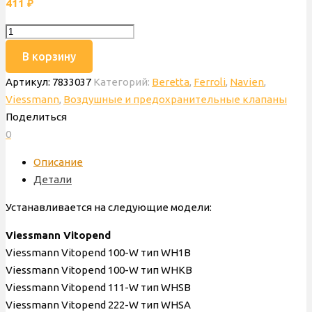
411
₽
Количество
товара
В корзину
_Клапан
Артикул:
7833037
Категорий:
Beretta
,
Ferroli
,
Navien
,
сбросной
Viessmann
,
Воздушные и предохранительные клапаны
3
Поделиться
бар
0
Beretta,
Ferroli,
Описание
NVN,
Детали
Viessmann,
выход
Устанавливается на следующие модели:
резьба,
Viessmann Vitopend
D19.9xG½,
Viessmann Vitopend 100-W тип WH1B
7833037
Viessmann Vitopend 100-W тип WHKB
Viessmann Vitopend 111-W тип WHSB
Viessmann Vitopend 222-W тип WHSA