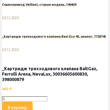
Сервопривод Vaillant, старая модель, 140429
24.11.2023
_Картридж трехходового клапана Baxi Eco 4S, аналог, 7728745
24.11.2023
_Картридж трехходового клапана BaltGaz,
Ferrolli Arena, NevaLux, 30036605600830,
398000879
482
₽
Количество
товара
В корзину