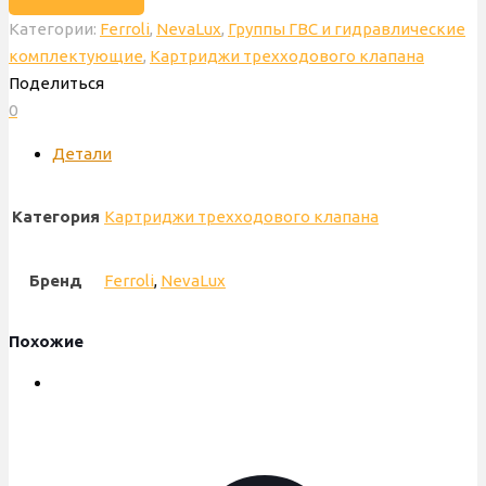
_Картридж
Категории:
Ferroli
,
NevaLux
,
Группы ГВС и гидравлические
трехходового
комплектующие
,
Картриджи трехходового клапана
клапана
Поделиться
BaltGaz,
0
Ferrolli
Arena,
Детали
NevaLux,
30036605600830,
Категория
Картриджи трехходового клапана
398000879
Бренд
Ferroli
,
NevaLux
Похожие