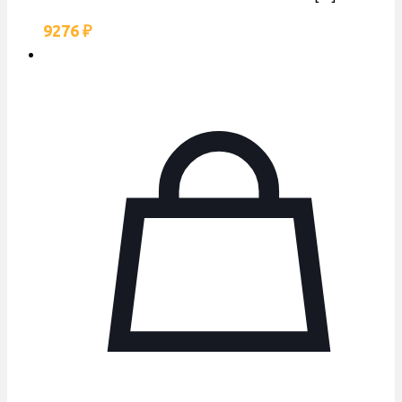
9276
₽