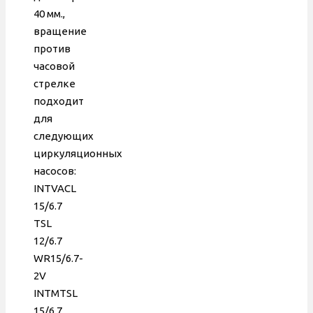
втулка
40 мм.,
40 мм
вращение
против
часовой
стрелке
подходит
для
следующих
циркуляционных
насосов:
INTVACL
15/6.7
TSL
12/6.7
WR15/6.7-
2V
INTMTSL
15/6.7