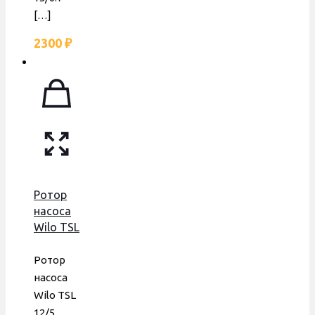
[…]
2300
₽
Ротор
насоса
Wilo TSL
12/5,
INTVACL
Ротор
15/5,
насоса
Bosch,
Wilo TSL
Protherm,
12/5,