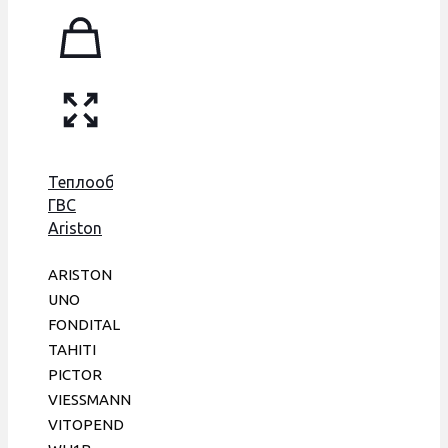
Теплообменник
ГВС
Ariston
Uno,
Beretta,
ARISTON
Electrolux,
UNO
Ferroli,
FONDITAL
Fondital,
TAHITI
148 мм,
PICTOR
12 пл.,
VIESSMANN
GIDEX
VITOPEND
Италия