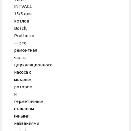
D внутр.
INTVACL
21 мм,
15/5 для
втулка
котлов
35 мм,
Bosch,
DUCA
Protherm
— это
ремонтная
часть
циркуляционного
насоса с
мокрым
ротором
и
герметичным
стаканом
(иными
названиями
—
[…]