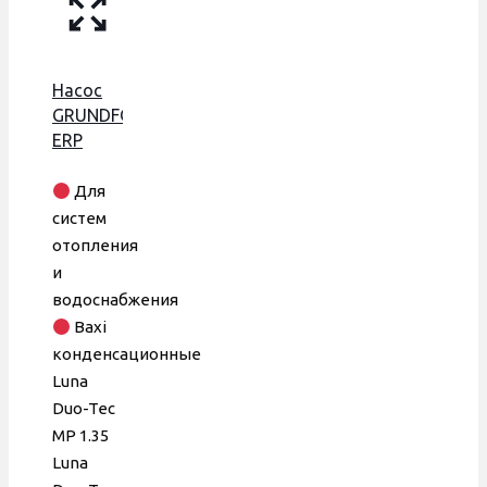
Насос
GRUNDFOS
ERP
UPM 3
25-70
Для
частотный
систем
130 мм,
отопления
52 W
и
водоснабжения
Baxi
конденсационные
Luna
Duo-Tec
MP 1.35
Luna