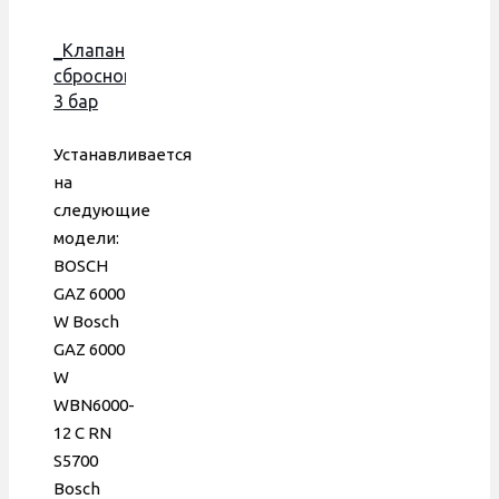
_Клапан
сбросной
3 бар
Bosch
Gaz
Устанавливается
6000,
на
2000,
следующие
Buderus
модели:
Logomax,
BOSCH
пластиковый,
GAZ 6000
8718644566
W Bosch
GAZ 6000
W
WBN6000-
12 C RN
S5700
Bosch