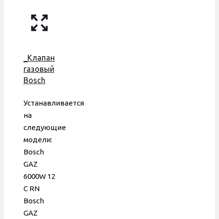
_Клапан
газовый
Bosch
GAZ
6000 W,
Устанавливается
SIT
на
Sigma
следующие
PS 845,
модели:
0845120,
Bosch
87186439430,
GAZ
8737602856
6000W 12
С RN
Bosch
GAZ