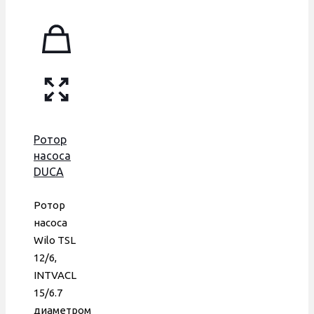
Ротор
насоса
DUCA
Wilo TSL
12/6,
Ротор
INTVACL
насоса
15/6.7,
Wilo TSL
Bosch,
12/6,
Protherm,
INTVACL
D внутр.
15/6.7
21 мм,
диаметром