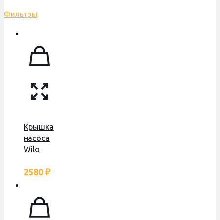
Фильтры
Крышка
насоса
Wilo
BOSCH
2580
₽
WBN2000/WBN6000,
BUDERUS
U072,
аналог