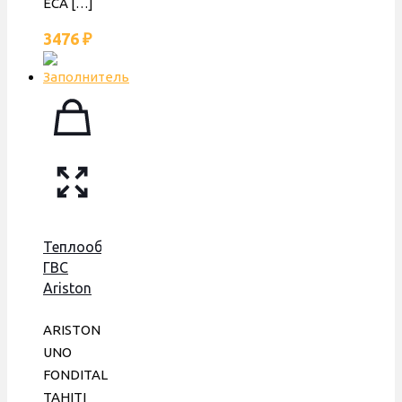
ECA
[…]
3476
₽
Теплообменник
ГВС
Ariston
Uno,
Beretta,
ARISTON
Electrolux,
UNO
Ferroli,
FONDITAL
Fondital,
TAHITI