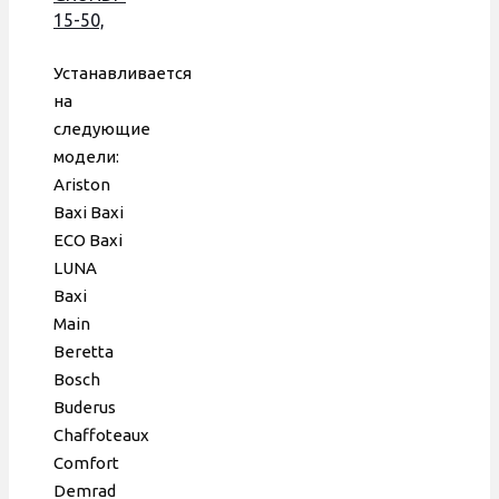
15-50,
75 W, с
пластиковой
Устанавливается
гидрогруппой,
на
59765003
следующие
модели:
Ariston
Baxi Baxi
ECO Baxi
LUNA
Baxi
Main
Berettа
Bosch
Buderus
Chaffoteaux
Comfort
Demrad