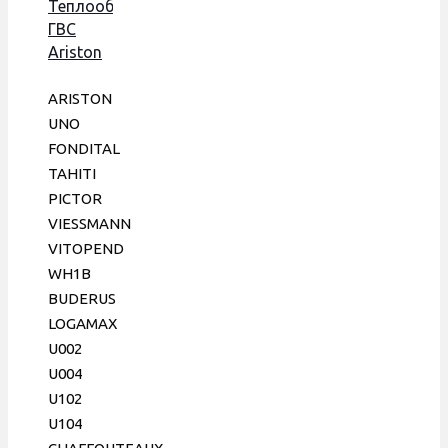
Теплообменник
ГВС
Ariston
Uno,
Beretta,
ARISTON
Electrolux,
UNO
Ferroli,
FONDITAL
Fondital,
TAHITI
148 мм,
PICTOR
10 пл,
VIESSMANN
Era
VITOPEND
WH1B
BUDERUS
LOGAMAX
U002
U004
U102
U104