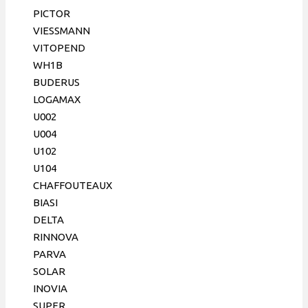
148 мм,
PICTOR
12 пл,
VIESSMANN
Onaysan
VITOPEND
WH1B
BUDERUS
LOGAMAX
U002
U004
U102
U104
CHAFFOUTEAUX
BIASI
DELTA
RINNOVA
PARVA
SOLAR
INOVIA
SUPER