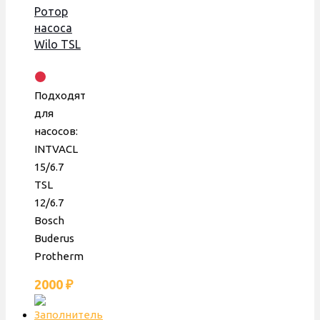
Ротор
насоса
Wilo TSL
12/6,
INTVACL
15/6.7,
Подходят
Bosch,
для
Protherm,
насосов:
против
INTVACL
часовой,
15/6.7
40/68/21
TSL
12/6.7
Bosch
Buderus
Protherm
2000
₽