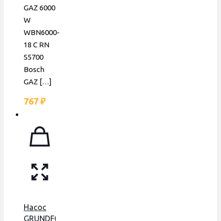
GAZ 6000
W
WBN6000-
18 C RN
S5700
Bosch
GAZ
[…]
767
₽
Насос
GRUNDFOS