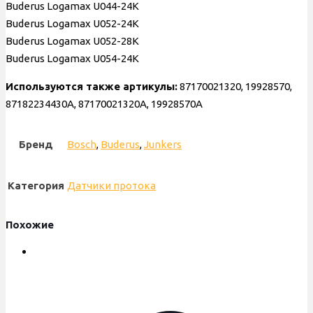
Buderus Logamax U044-24K
Buderus Logamax U052-24K
Buderus Logamax U052-28K
Buderus Logamax U054-24K
Используются также артикулы:
87170021320, 19928570,
87182234430А, 87170021320А, 19928570А
Бренд
Bosch
,
Buderus
,
Junkers
Категория
Датчики протока
Похожие