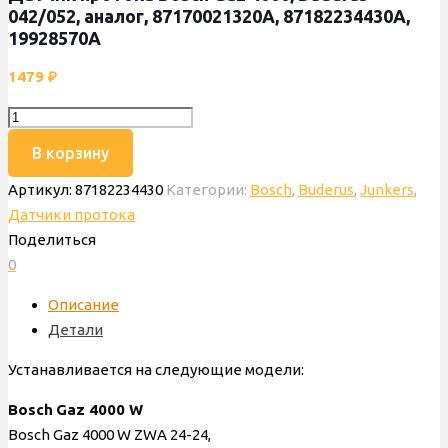
042/052, аналог, 87170021320А, 87182234430А,
19928570А
1479
₽
Количество
товара
В корзину
Датчик
Артикул:
87182234430
Категории:
Bosch
,
Buderus
,
Junkers
,
протока
Датчики протока
Bosch
Поделиться
Gaz
0
4000,
Buderus
Описание
042/052,
Детали
аналог,
87170021320А,
Устанавливается на следующие модели:
87182234430А,
Bosch
Gaz
4000
W
19928570А
Bosch Gaz 4000 W ZWA 24-24,