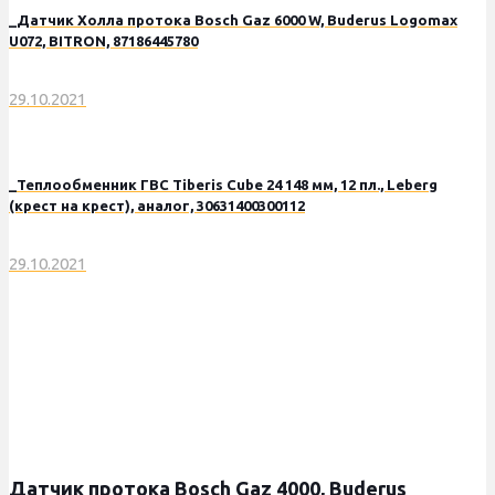
_Датчик Холла протока Bosch Gaz 6000 W, Buderus Logomax
U072, BITRON, 87186445780
29.10.2021
_Теплообменник ГВС Tiberis Cube 24 148 мм, 12 пл., Leberg
(крест на крест), аналог, 30631400300112
29.10.2021
Датчик протока Bosch Gaz 4000, Buderus