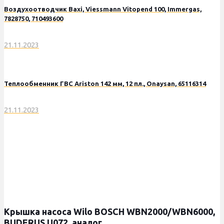
Воздухоотводчик Baxi, Viessmann Vitopend 100, Immergas,
7828750, 710493600
21.11.2023
Теплообменник ГВС Ariston 142 мм, 12 пл., Onaysan, 65116314
21.11.2023
Крышка насоса Wilo BOSCH WBN2000/WBN6000,
BUDERUS U072, аналог