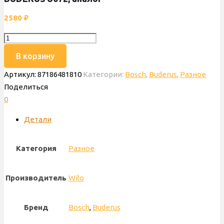
2580
₽
Количество
товара
В корзину
Крышка
Артикул:
87186481810
Категории:
Bosch
,
Buderus
,
Разное
насоса
Поделиться
Wilo
0
BOSCH
WBN2000/WBN6000,
Детали
BUDERUS
U072,
Категория
Разное
аналог
Производитель
Wilo
Бренд
Bosch
,
Buderus