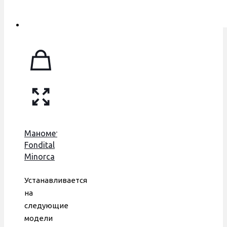
Манометр
Fondital
Minorca
CEWAL,
6MANOMET14
Устанавливается
на
следующие
модели