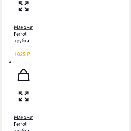
Манометр
Ferroli
трубка с
боку
1025
₽
Манометр
Ferroli
трубка