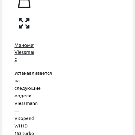
Манометр
Viessmann,
с
пластиковой
трубкой,
Устанавливается
7828644,
на
7834985
следующие
модели
Viessmann:
—
Vitopend
WH1D
153 turbo