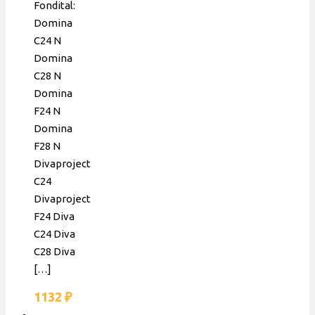
Fondital:
Domina
C24 N
Domina
C28 N
Domina
F24 N
Domina
F28 N
Divaproject
C24
Divaproject
F24 Diva
C24 Diva
C28 Diva
[…]
1132
₽