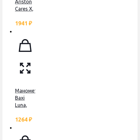
Ariston
Cares X,
ОРИГИНАЛ,
1941
₽
65114200
Манометр
Baxi
Luna,
Main,
1264
₽
Nuvola,
с
гайкой,