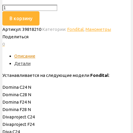
Количество
товара
В корзину
Манометр
Артикул:
39818210
Категории:
Fondital
,
Манометры
Fondital
Поделиться
Minorca
0
CEWAL,
6MANOMET14
Описание
Детали
Устанавливается на следующие модели
Fondital
:
Domina C24 N
Domina C28 N
Domina F24 N
Domina F28 N
Divaproject C24
Divaproject F24
Diva C24