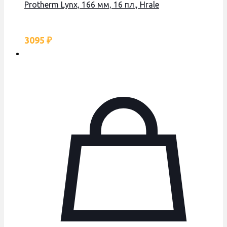
Protherm Lynx, 166 мм, 16 пл., Hrale
3095
₽