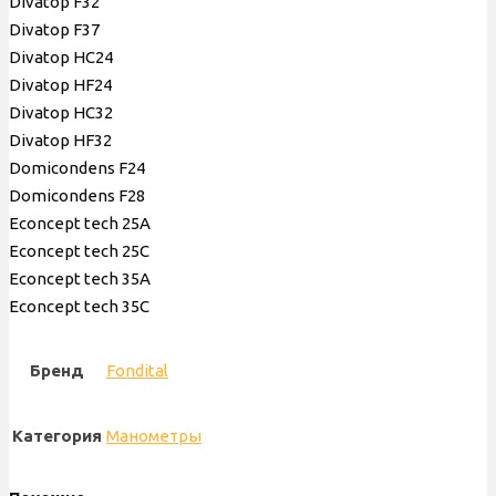
Divatop F32
Divatop F37
Divatop HС24
Divatop HF24
Divatop HС32
Divatop HF32
Domicondens F24
Domicondens F28
Econcept tech 25A
Econcept tech 25С
Econcept tech 35А
Econcept tech 35С
Бренд
Fondital
Категория
Манометры