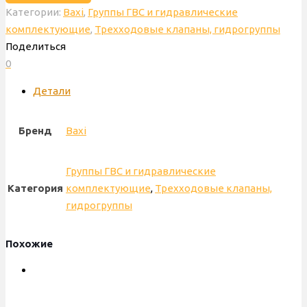
Категории:
Baxi
,
Группы ГВС и гидравлические
Baxi
комплектующие
,
Трехходовые клапаны, гидрогруппы
Eco
Поделиться
4,
0
правый
в
Детали
сборе,
пластиковый,
Бренд
Baxi
BITRON,
7730231
Группы ГВС и гидравлические
Категория
комплектующие
,
Трехходовые клапаны,
гидрогруппы
Похожие