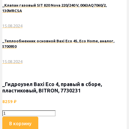
_Клапан газовый SIT 820 Nova 220/240 V, 0063AQ7060/2,
130WRCSA
15.08.2024
_Теплообменник основной Baxi Eco 4S, Eco Home, аналог,
5700950
15.08.2024
_Гидроузел Baxi Eco 4, правый в сборе,
пластиковый, BITRON, 7730231
8259
₽
Количество
товара
В корзину
_Гидроузел