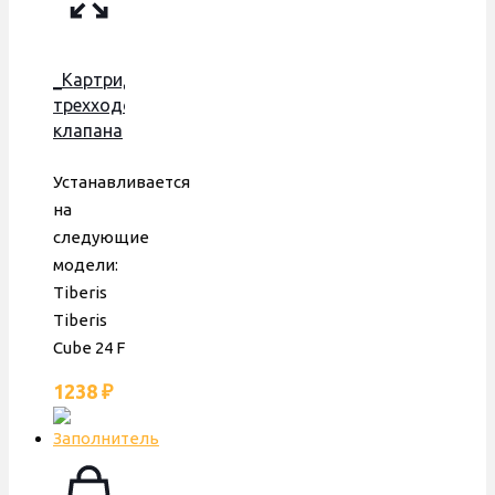
_Картридж
трехходового
клапана
Tiberis
Cube
Устанавливается
24F, для
на
пластиковой
следующие
гидрогруппы,
модели:
306221113
Tiberis
Tiberis
Cube 24 F
1238
₽