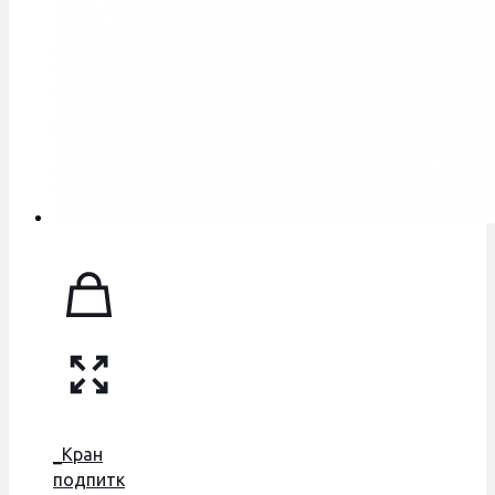
_Кран
подпитки