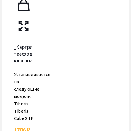
_Картридж
трехходового
клапана
Tiberis
Cube
Устанавливается
24F,
на
бронзовая
следующие
группа,
модели:
латунный,
Tiberis
30630500100604
Tiberis
Cube 24 F
1786
₽