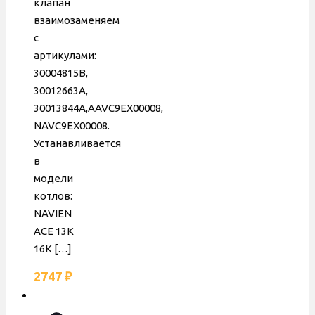
клапан
взаимозаменяем
с
артикулами:
30004815B,
30012663A,
30013844A,AAVC9EX00008,
NAVC9EX00008.
Устанавливается
в
модели
котлов:
NAVIEN
ACE 13K
16K
[…]
2747
₽