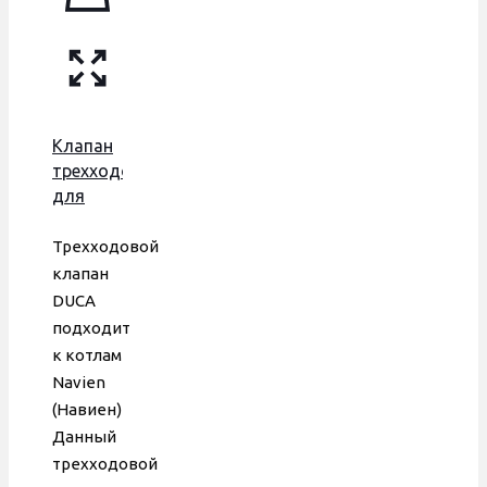
Клапан
трехходовой
для
корейского
типа
Трехходовой
котлов
клапан
NVN
DUCA
для
подходит
котлов
к котлам
Navien,
Navien
DUCA,
(Навиен)
30015423
Данный
трехходовой