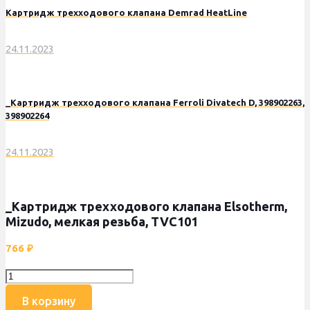
Картридж трехходового клапана Demrad HeatLine
24.11.2023
_Картридж трехходового клапана Ferroli Divatech D, 398902263,
398902264
24.11.2023
_Картридж трехходового клапана Elsotherm,
Mizudo, мелкая резьба, TVC101
766
₽
Количество
товара
В корзину
_Картридж