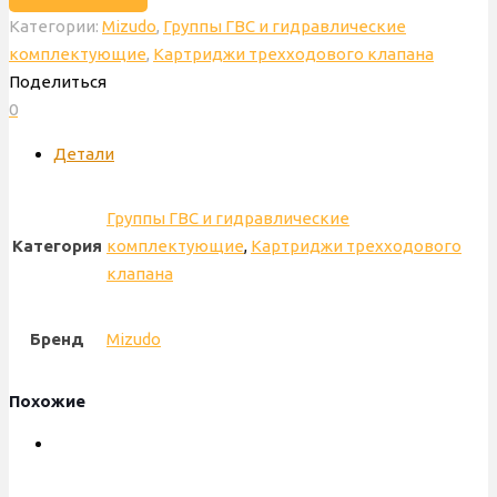
Категории:
Mizudo
,
Группы ГВС и гидравлические
трехходового
комплектующие
,
Картриджи трехходового клапана
клапана
Поделиться
Elsotherm,
0
Mizudo,
мелкая
Детали
резьба,
TVC101
Группы ГВС и гидравлические
Категория
комплектующие
,
Картриджи трехходового
клапана
Бренд
Mizudo
Похожие