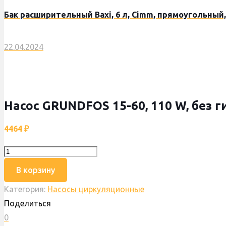
Бак расширительный Baxi, 6 л, Cimm, прямоугольный, 
22.04.2024
Насос GRUNDFOS 15-60, 110 W, без 
4464
₽
Количество
товара
В корзину
Насос
Категория:
Насосы циркуляционные
GRUNDFOS
Поделиться
15-
0
60,