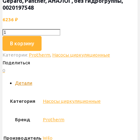
Gepard, Panther, АНАЛОГ, без гидрогруппы,
0020197548
6236
₽
Количество
товара
В корзину
Насос
Категории:
Protherm
,
Насосы циркуляционные
WILO
Поделиться
INTVACL
0
15/5-
2,
Детали
79
W,
Категория
Насосы циркуляционные
Protherm
Gepard,
Panther,
Бренд
Protherm
АНАЛОГ,
без
Производитель
Wilo