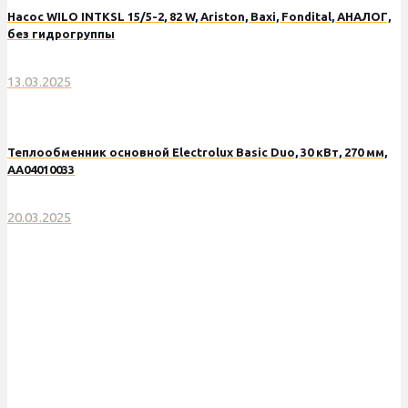
Насос WILO INTKSL 15/5-2, 82 W, Ariston, Baxi, Fondital, АНАЛОГ,
без гидрогруппы
13.03.2025
Теплообменник основной Electrolux Basic Duo, 30 кВт, 270 мм,
АА04010033
20.03.2025