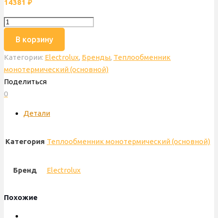
14381
₽
Количество
товара
В корзину
Теплообменник
Категории:
Electrolux
,
Бренды
,
Теплообменник
основной
монотермический (основной)
Electrolux
Поделиться
Basic
0
Duo,
30
Детали
кВт,
270
Категория
Теплообменник монотермический (основной)
мм,
АА04010033
Бренд
Electrolux
Похожие