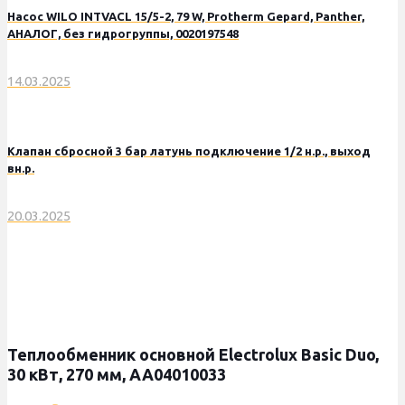
Насос WILO INTVACL 15/5-2, 79 W, Protherm Gepard, Panther,
АНАЛОГ, без гидрогруппы, 0020197548
14.03.2025
Клапан сбросной 3 бар латунь подключение 1/2 н.р., выход
вн.р.
20.03.2025
Теплообменник основной Electrolux Basic Duo,
30 кВт, 270 мм, АА04010033