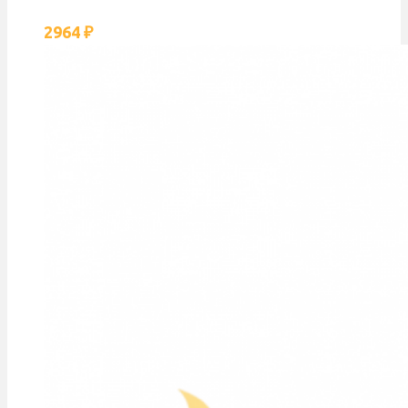
2964
₽