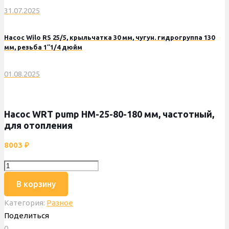
31.07.2025
Насос Wilo RS 25/5, крыльчатка 30 мм, чугун. гидрогруппа 130
мм, резьба 1″1/4 дюйм
01.08.2025
Насос WRT pump HM-25-80-180 мм, частотный,
для отопления
8003
₽
Количество
товара
В корзину
Насос
Категория:
Разное
WRT
Поделиться
pump
0
HM-