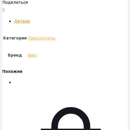
Поделиться
Control
0
90/75
Pa,
Детали
60010624
Категория
Прессостаты
Бренд
Baxi
Похожие