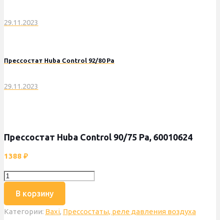
29.11.2023
Прессостат Huba Control 92/80 Pa
29.11.2023
Прессостат Huba Control 90/75 Pa, 60010624
1388
₽
Количество
товара
В корзину
Прессостат
Категории:
Baxi
,
Прессостаты, реле давления воздуха
Huba