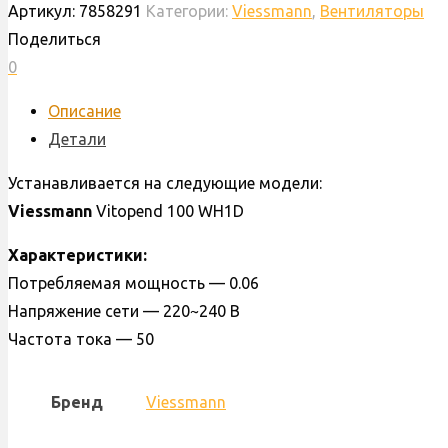
Артикул:
7858291
Категории:
Viessmann
,
Вентиляторы
Viessmann
Поделиться
Vitopend
0
100
WH1D,
Описание
60
Детали
W,
Устанавливается на следующие модели:
31
Viessmann
Vitopend 100 WH1D
кВт,
FIME,
Характеристики:
GR03960T,
Потребляемая мощность — 0.06
VGR0107339,
Напряжение сети — 220~240 В
7858291
Частота тока — 50
Бренд
Viessmann