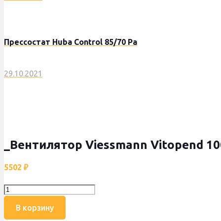
Прессостат Huba Control 85/70 Pa
29.10.2021
_Вентилятор Viessmann Vitopend 100
5502
₽
Количество
товара
В корзину
_Вентилятор