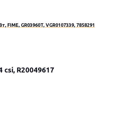
Вт, FIME, GR03960T, VGR0107339, 7858291
4 csi, R20049617