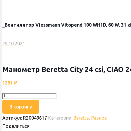
_Вентилятор Viessmann Vitopend 100 WH1D, 60 W, 31 к
29.10.2021
Манометр Beretta City 24 csi, CIAO 2
1251
₽
Количество
товара
В корзину
Манометр
Артикул:
R20049617
Категории:
Beretta
,
Разное
Beretta
Поделиться
City