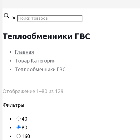
✕
Теплообменники ГВС
Главная
Товар Категория
Теплообменники ГВС
Сортировка:
Отображение 1–80 из 129
по
Фильтры:
популярности
40
80
160