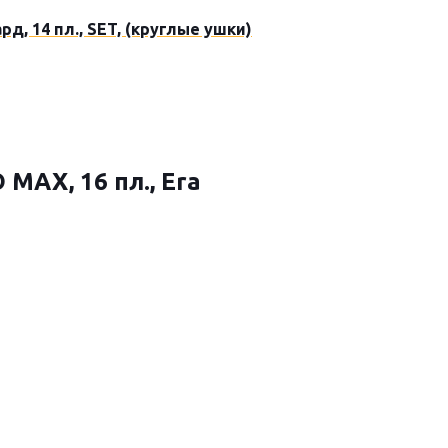
д, 14 пл., SET, (круглые ушки)
MAX, 16 пл., Era