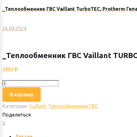
_Теплообменник ГВС Vaillant TurboTEC, Protherm Гепар
26.04.2024
_Теплообменник ГВС Vaillant TURBO 
2751
₽
Количество
товара
В корзину
_Теплообменник
Категории:
Vaillant
,
Теплообменники ГВС
ГВС
Поделиться
Vaillant
0
TURBO
MAX,
Детали