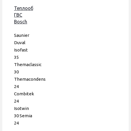
Теплообменник
ГВС
Bosch
3000,
Saunier
Saunier
Duval
Duval
Isofast,
Isofast
172 мм,
35
16 пл.,
Themaclassic
Era
30
Themacondens
24
Combitek
24
Isotwin
30 Semia
24