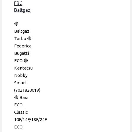
ГВС
Baltgaz,
Baxi
Eco,
🔴
Kentatsu,
Baltgaz
160 мм,
Turbo 🔴
14 пл.,
Federica
Era,
Bugatti
63041310441
ECO 🔴
Kentatsu
Nobby
Smart
(7021820019)
🔴 Baxi
ECO
Classic
10F/14F/18F/24F
ECO