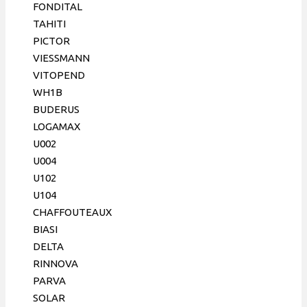
Ferroli,
FONDITAL
Fondital,
TAHITI
148 мм,
PICTOR
12 пл.,
VIESSMANN
GIDEX
VITOPEND
Италия
WH1B
BUDERUS
LOGAMAX
U002
U004
U102
U104
CHAFFOUTEAUX
BIASI
DELTA
RINNOVA
PARVA
SOLAR