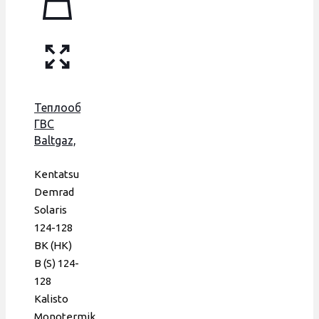
Era
Теплообменник
ГВС
Baltgaz,
Baxi
Eco,
Kentatsu
Kentatsu,
Demrad
160 мм,
Solaris
18 пл.,
124-128
Era
BK (HK)
B (S) 124-
128
Kalisto
Monotermik