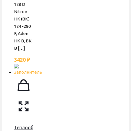
128 D
Nitron
HK (BK)
124 -280
F, Aden
HK B, BK
B
[…]
3420
₽
Теплообменник