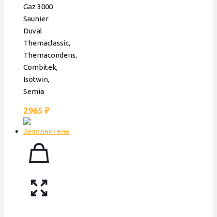
Era
Gaz 3000
Saunier
Duval
Themaclassic,
Themacondens,
Combitek,
Isotwin,
Semia
2965
₽