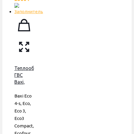
Теплообменник
ГВС
Baxi,
Westen,
156 мм,
Baxi Eco
18 пл.,
4-s, Eco,
ERA,
Eco 3,
5686690
Eco3
Compact,
Ecofour,