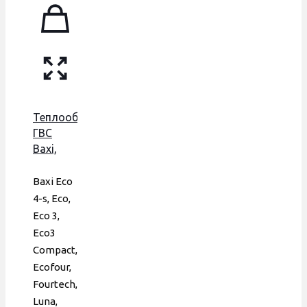
Теплообменник
ГВС
Baxi,
Westen,
156 мм,
Baxi Eco
16 пл.,
4-s, Eco,
ERA
Eco 3,
Eco3
Compact,
Ecofour,
Fourtech,
Luna,