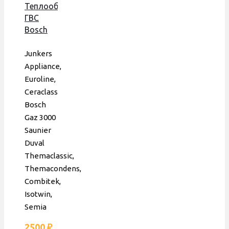
Теплообменник
ГВС
Bosch
3000,
Saunier
Junkers
Duval
Appliance,
Isofast,
Euroline,
172 мм,
Ceraclass
10 пл.,
Bosch
Era
Gaz 3000
Saunier
Duval
Themaclassic,
Themacondens,
Combitek,
Isotwin,
Semia
2500
₽