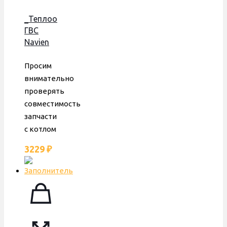
_Теплообменник
ГВС
Navien
Ace 24K,
Atmo
Просим
20-24A,
внимательно
Deluxe
проверять
13-24K,
совместимость
12 пл.,
запчасти
ERA,
с котлом
30004997A
3229
₽