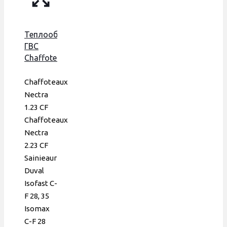
Теплообменник
ГВС
Chaffoteaux
Nectra,
Saunier
Сhaffoteaux
Duval,
Nectra
178 мм,
1.23 CF
16 пл.,
Сhaffoteaux
ERA,
Nectra
0020022938
2.23 CF
Sainieaur
Duval
Isofast C-
F 28, 35
Isomax
C-F 28