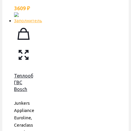
3609
₽
Теплообменник
ГВС
Bosch
3000,
Saunier
Junkers
Duval
Appliance
Isofast,
Euroline,
172 мм,
Ceraclass
20 пл.,