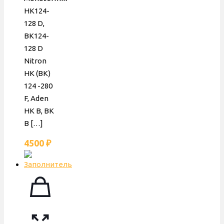
HK124-
128 D,
BK124-
128 D
Nitron
HK (BK)
124 -280
F, Aden
HK B, BK
B
[…]
4500
₽