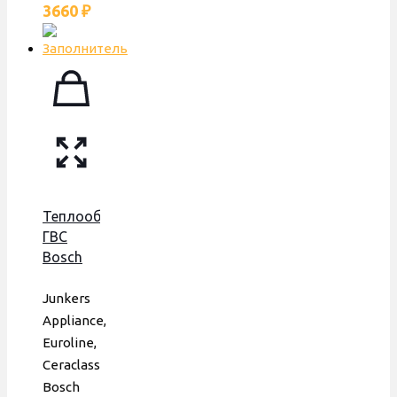
3660
₽
Теплообменник
ГВС
Bosch
3000,
Saunier
Junkers
Duval
Appliance,
Isofast,
Euroline,
172 мм,
Ceraclass
12 пл.,
Bosch