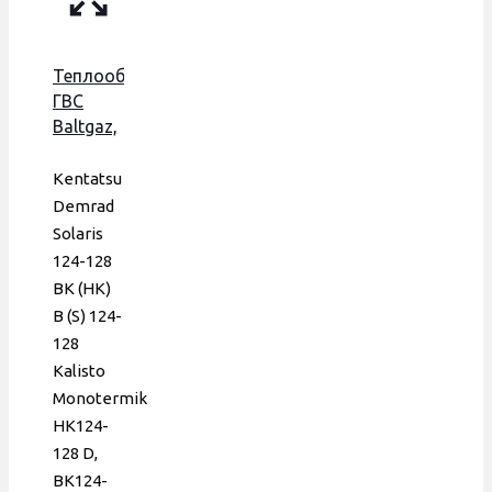
Теплообменник
ГВС
Baltgaz,
Baxi
Eco,
Kentatsu
Kentatsu,
Demrad
160 мм,
Solaris
16 пл.,
124-128
Era
BK (HK)
B (S) 124-
128
Kalisto
Monotermik
HK124-
128 D,
BK124-